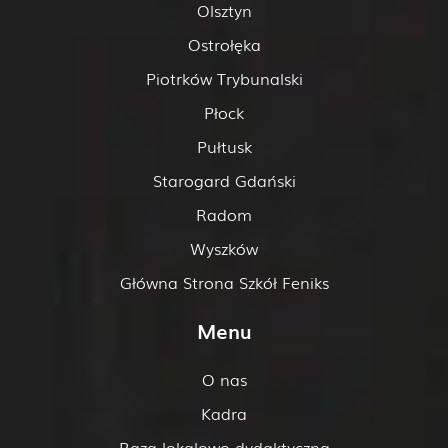
Olsztyn
Ostrołęka
Piotrków Trybunalski
Płock
Pułtusk
Starogard Gdański
Radom
Wyszków
Główna Strona Szkół Feniks
Menu
O nas
Kadra
Baza lokalowo-dydaktyczna